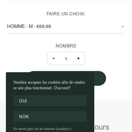
FAIRE UN CHOIX:
HOMME - M - €69,99
NOMBRE
AJOUTER AU PANIER
Veuillez accepter les cookies afin de rendre
ce site plus fonctionnel. D'accord?
OUI
NON
Expédition
Retours
En savoir plus sur les témoins (cookies) »