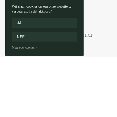
Verzending
Wij slaan cookies op om onze website te
Retourzendingen
verbeteren. Is dat akkoord?
JA
3-4 werkdagen voor verzending in België.
NEE
Meer over cookies »
GERELATEERDE PRODUCTEN