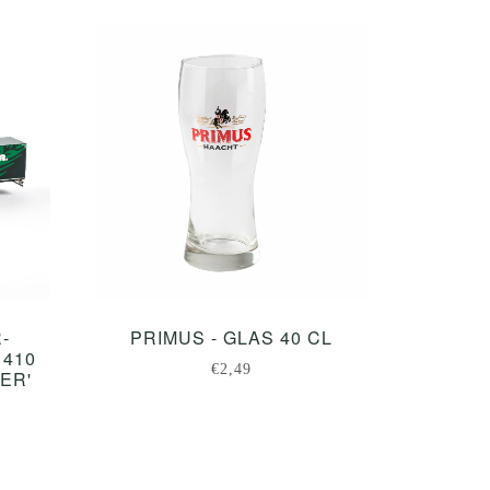
-
PRIMUS - GLAS 40 CL
 410
€2,49
IER'